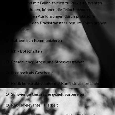
Konflikten und mit Fallbeispielen zu Praxis-relevanten
Konfliktsituationen, können die Teilnehmenden
die theoretischen Ausführungen durch praktische
Erprobung für den Praxistransfer üben. Im Fokus stehen
die Bereiche:
Ø Authentisch Kommunizieren
Ø Ich - Botschaften
Ø Persönlicher Stress und Stressverstärker
Ø Feedback als Geschenk
Ø Kritik konstruktiv äußern / Konflikte ansprechen
Ø Schwierige Gespräche gezielt vorbereiten
Ø Praxis-relevante Fallarbeit