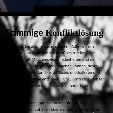
Konfliktlösung
Stimmige
In welcher beruflichen oder privaten Rolle wir uns
befinden – wir alle kennen Konfliktsituationen. Je
besser wir mit Meinungsverschiedenheiten und den
emotionalen Hintergründen umgehen können, desto
eher können wir Konflikte auflösen, deeskalieren und
ihnen die Grundlage entziehen. Fürs „Konfliktbewältigen“
- braucht es Werkzeuge, die im Seminar erfahrbar
werden.
Neben fachlichen Inputs zum Verständnis der
Kommunikation auf allen Ebenen , dem Eigenanteil an