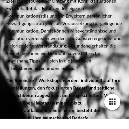
Ziel
ist ein souveräner Umgang mit Konfliktsituationen.
Es beinhaltet das Erfahren des eigenen
Kommunikationsstils und ein Erweitern persönlicher
Bewältigungsstrategien, als Voraussetzung für gelingende
Kommunikation. Damit können Missverständnisse und
Eskalation vermieden werden - zu Gunsten ergebnis- und
zielorientierter Verständigung.
Abrundend erhalten die
Teilnehmerinnen ein Handout, sowie hilfreiche
praxisnahe Tipps, die sich in die jeweiligen
Arbeitsbereiche einbinden lassen.
Die Seminare / Workshops
werden
individuell auf Ihre
Vorstellungen, den
fokussierten Bedarf und zeitliche
Möglichkeiten
abgestimmt und zugeschnitten.
Vom
Referat über Halbtagsseminare bis zu
modular aufbauenden Seminaren, besteht die
Möglichkeit, Ihre Wünsche und Bedarfe
umzusetzen.
Alle Seminarinhalte können